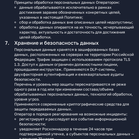
Принципы обработки персональных данных Оператором:
данные обрабатываются исключительно в рамках
достижения заранее обозначенных конкретных целей,
указанных в настоящей Политике;
сбор и обработка данных вне описанных целей недопустимы;
обработка данных опирается на их точность, исчерпывающий
характер, актуальность и достаточность для достижения
целей обработки.
Хранение и безопасность данных
Персональные данные хранятся в зашифрованных базах
данных, расположенных на серверах на территории Российской
Федерации. Трафик защищен с использованием протокола TLS
1.3. Доступ к данным ограничен должностными лицами,
прошедшими инструктаж. Применяются DLP‑системы,
двухфакторная аутентификация и ежеквартальные аудиты
безопасности.
Перечень и уровень мер защиты пересматриваются не реже
одного раза в год или при изменении состава/объема
обрабатываемых персональных данных, технологий обработки,
уровня угроз.
Применяются современные криптографические средства для
защиты передаваемых данных.
Оператор в порядке реагирования на возможные инциденты:
регистрирует и расследует все события информационной
безопасности;
уведомляет Роскомнадзор в течение 24 часов при
подтвержденной утечке, а субъектов персональных данных —
в течение 72 часов.