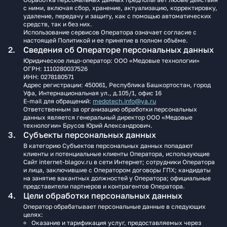
с ними, включая сбор, хранение, актуализацию, корректировку,
удаление, передачу и защиту, как с помощью автоматических
средств, так и без них.
Использование сервисов Оператора означает согласие с
настоящей Политикой и ее принятие в полном объёме.
Сведения об Операторе персональных данных
Юридическое лицо‑оператор: ООО «Медовые технологии»
ОГРН: 1110280037526
ИНН: 0278180571
Адрес регистрации: 450061, Республика Башкортостан, город
Уфа, Интернациональная ул., д.105/1, офис 16
E‑mail для обращений:
medotech.info@ya.ru
Ответственным за организацию обработки персональных
данных является генеральный директор ООО «Медовые
технологии» Брусов Юрий Александрович.
Субъекты персональных данных
В категорию Субъектов персональных данных попадают
клиенты и потенциальные клиенты Оператора, использующие
Сайт internet-blagov.ru в сети Интернет; сотрудники Оператора
и лица, заключившие с Оператором договоры ГПХ; кандидаты
на занятие вакантных должностей у Оператора; официальные
представители партнеров и контрагентов Оператора.
Цели обработки персональных данных
Оператор обрабатывает персональные данные в следующих
целях:
Оказание и тарификация услуг, предоставляемых через