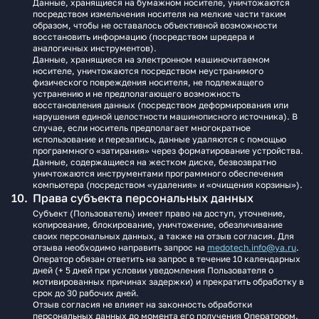
Данные, хранящиеся на бумажном носителе, уничтожаются
посредством измельчения носителя на мелкие части таким
образом, чтобы не оставалось объективной возможности
восстановить информацию (посредством шредера и
аналогичных инструментов).
Данные, хранящиеся на электронном машиночитаемом
носителе, уничтожаются посредством неустранимого
физического повреждения носителя, не подлежащего
устранению и не предполагающего возможность
восстановления данных (посредством деформирования или
нарушения единой целостности машинописного источника). В
случае, если носитель предполагает многократное
использование и перезапись, данные удаляются с помощью
программного «затирания» через форматирование устройства.
Данные, содержащиеся на жестком диске, безвозвратно
уничтожаются инструментами программного обеспечения
компьютера (посредством «удаления» и «очищения корзины»).
Права субъекта персональных данных
Субъект (Пользователь) имеет право на доступ, уточнение,
копирование, блокирование, уничтожение, обезличивание
своих персональных данных, а также на отзыв согласия. Для
отзыва необходимо направить запрос на
medotech.info@ya.ru
.
Оператор обязан ответить на запрос в течение 10 календарных
дней (+ 5 дней при условии уведомления Пользователя о
мотивированных причинах задержки) и прекратить обработку в
срок до 30 рабочих дней.
Отзыв согласия не влияет на законность обработки
персональных данных до момента его получения Оператором.