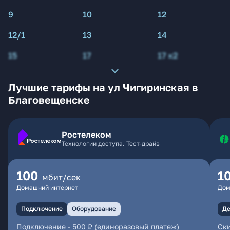
9
10
12
12/1
13
14
15
17
17 к2
Лучшие тарифы на ул Чигиринская в
Благовещенске
Ростелеком
Технологии доступа. Тест-драйв
100
1
мбит/сек
Домашний интернет
Дом
Подключение
Оборудование
Де
Подключение
-
500 ₽ (единоразовый платеж)
Ски