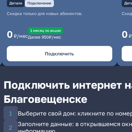
Детали
Подключение
Дет
Скидка только для новых абонентов.
Скид
1 месяц по акции
0
0
₽/мес
₽
Далее
950
₽/мес
Подключить
Подключить интернет на
Благовещенске
Выберите свой дом: кликните по номер
Заполните данные: в открывшемся окн
информацию