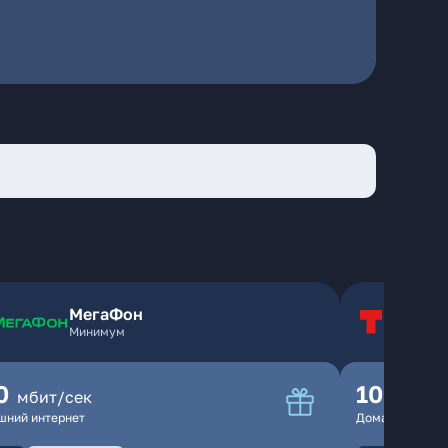
МегаФон
Т
Минимум
Т
0
100
мбит/сек
мбит
шний интернет
Домашний инте