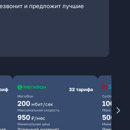
резвонит и предложит лучшие
ариф
32 тарифа
МегаФон
СатКом
200
100
мбит/сек
мбит/
Максимальная скорость
Максимальная 
950
500
₽/мес
₽/мес
Минимальная цена
Минимальная ц
ная
Домашний интернет
Домашний инт