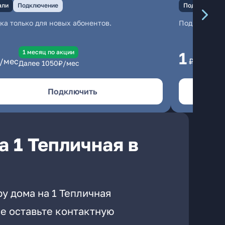
али
Подключение
Подключение
ка только для новых абонентов.
Подключени
1 месяц по акции
1 
1
/мес
₽/мес
Далее
1050
₽/мес
Да
Подключить
 1 Тепличная в
у дома на 1 Тепличная
е оставьте контактную