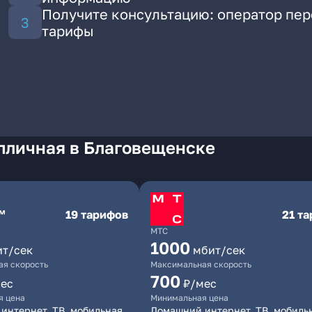
Получите консультацию: оператор пе
тарифы
епличная в Благовещенске
19 тарифов
21 т
МТС
1000
ит/сек
мбит/сек
я скорость
Максимальная скорость
700
ес
₽/мес
я цена
Минимальная цена
интернет, ТВ, мобильная
Домашний интернет, ТВ, мобиль