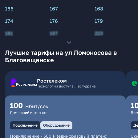
166
167
168
174
176
179
181
197
223
Лучшие тарифы на ул Ломоносова в
Благовещенске
Ростелеком
Технологии доступа. Тест-драйв
100
1
мбит/сек
Домашний интернет
Дом
Подключение
Оборудование
Де
Подключение
-
500 ₽ (единоразовый платеж)
Ски