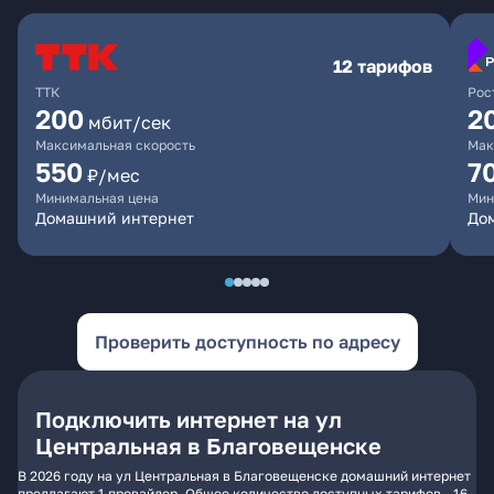
12 тарифов
ТТК
Рос
200
2
мбит/сек
Максимальная скорость
Мак
550
7
₽/мес
Минимальная цена
Мин
Домашний интернет
Дом
Проверить доступность по адресу
Подключить интернет на ул
Центральная в Благовещенске
В 2026 году на ул Центральная в Благовещенске домашний интернет
предлагают 1 провайдер. Общее количество доступных тарифов - 16.