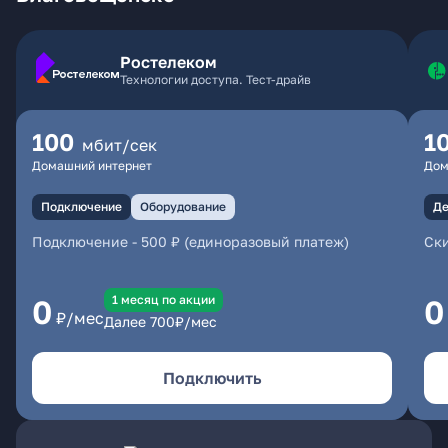
Ростелеком
Технологии доступа. Тест-драйв
100
1
мбит/сек
Домашний интернет
Дом
Подключение
Оборудование
Де
Подключение
-
500 ₽ (единоразовый платеж)
Ски
1 месяц по акции
0
0
₽/мес
Далее
700
₽/мес
Подключить