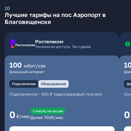
10
Лучшие тарифы на пос Аэропорт в
Благовещенске
Ростелеком
Технологии доступа. Тест-драйв
100
1
мбит/сек
Домашний интернет
Дом
Подключение
Оборудование
Де
Подключение
-
500 ₽ (единоразовый платеж)
Ски
1 месяц по акции
0
0
₽/мес
Далее
700
₽/мес