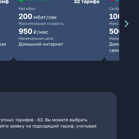
ариф
32 тарифа
МегаФон
СатКом
200
100
мбит/сек
мбит/
Максимальная скорость
Максимальная 
950
500
₽/мес
₽/мес
Минимальная цена
Минимальная ц
ная
Домашний интернет
Домашний инт
связь
упных тарифов - 63. Вы можете выбрать
дайте заявку на подходящий тариф, учитывая