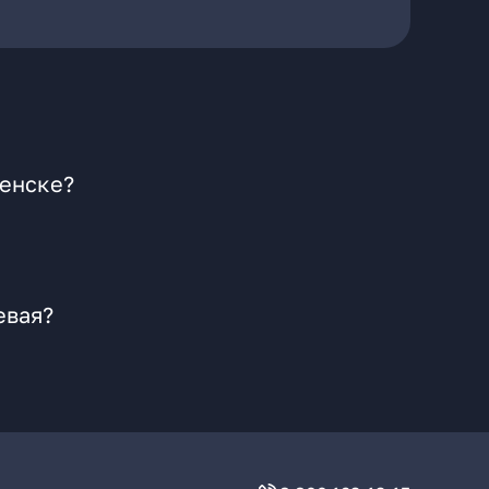
щенске?
евая?