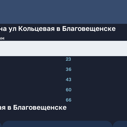
на ул Кольцевая в Благовещенске
ом
23
36
43
60
66
ая в Благовещенске