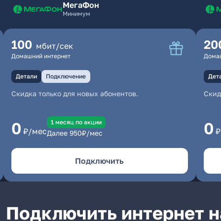
МегаФон
Минимум
100
20
мбит/сек
Домашний интернет
Дома
Детали
Подключение
Дет
Скидка только для новых абонентов.
Скид
1 месяц по акции
0
0
₽/мес
₽
Далее
950
₽/мес
Подключить
Подключить интернет н