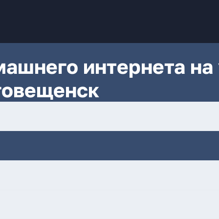
ашнего интернета на 
говещенск