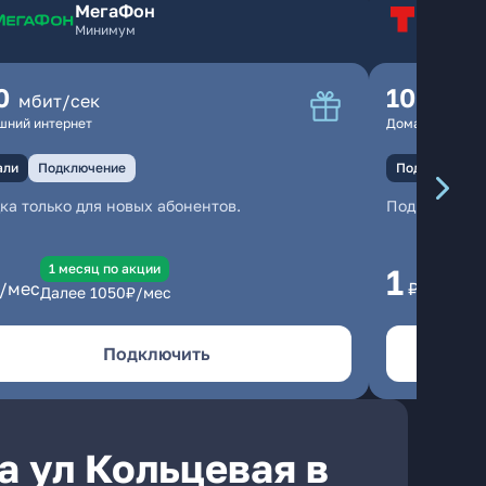
МегаФон
Т
Минимум
Т
0
100
мбит/сек
мбит
шний интернет
Домашний инте
али
Подключение
Подключение
ка только для новых абонентов.
Подключени
1 месяц по акции
1 
1
/мес
₽/мес
Далее
1050
₽/мес
Да
Подключить
а ул Кольцевая в