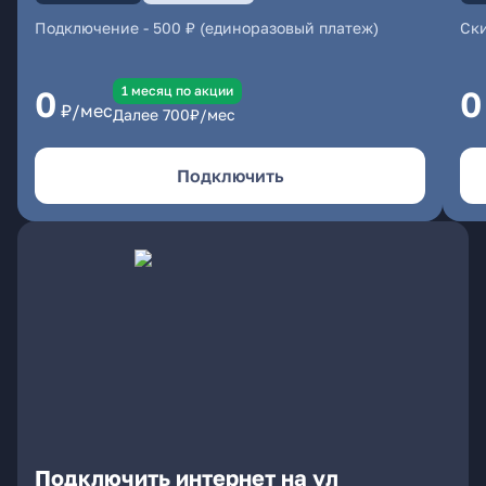
Подключение
-
500 ₽ (единоразовый платеж)
Ски
1 месяц по акции
0
0
₽/мес
Далее
700
₽/мес
Подключить
Подключить интернет на ул