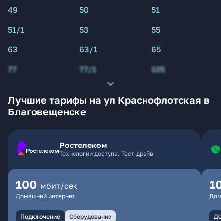
49
50
51
51/1
53
55
63
63/1
65
77
77/1
105
Лучшие тарифы на ул Краснофлотская в
Благовещенске
Ростелеком
Технологии доступа. Тест-драйв
100
1
мбит/сек
Домашний интернет
Дом
Подключение
Оборудование
Де