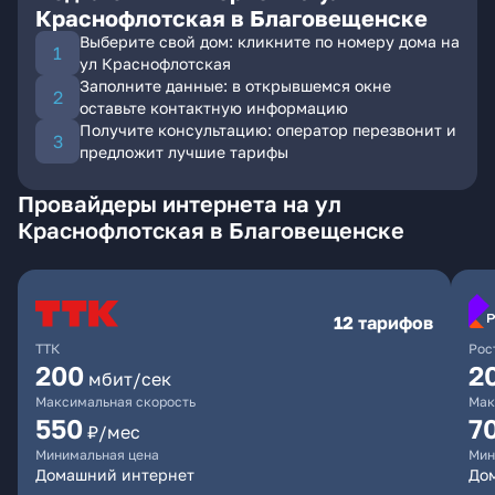
Краснофлотская в Благовещенске
Выберите свой дом: кликните по номеру дома на
ул Краснофлотская
Заполните данные: в открывшемся окне
оставьте контактную информацию
Получите консультацию: оператор перезвонит и
предложит лучшие тарифы
Провайдеры интернета на ул
Краснофлотская в Благовещенске
12 тарифов
ТТК
Рос
200
2
мбит/сек
Максимальная скорость
Мак
550
7
₽/мес
Минимальная цена
Мин
Домашний интернет
Дом