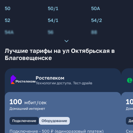
50
50/1
50А
52
54/1
54/2
54А
56
88
Лучшие тарифы на ул Октябрьская в
Благовещенске
Ростелеком
Технологии доступа. Тест-драйв
100
1
мбит/сек
Домашний интернет
Дом
Подключение
Оборудование
Де
Подключение
-
500 ₽ (единоразовый платеж)
Ски