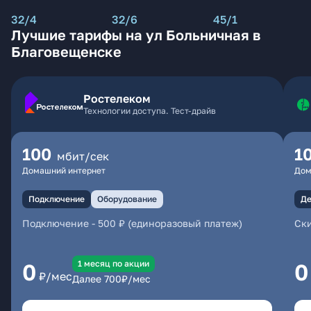
32/4
32/6
45/1
Лучшие тарифы на ул Больничная в
Благовещенске
Ростелеком
Технологии доступа. Тест-драйв
100
1
мбит/сек
Домашний интернет
Дом
Подключение
Оборудование
Де
Подключение
-
500 ₽ (единоразовый платеж)
Ски
1 месяц по акции
0
0
₽/мес
Далее
700
₽/мес