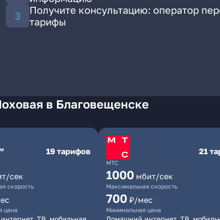
Получите консультацию: оператор пе
тарифы
Моховая в Благовещенске
19 тарифов
21 т
МТС
1000
ит/сек
мбит/сек
я скорость
Максимальная скорость
700
ес
₽/мес
я цена
Минимальная цена
интернет, ТВ, мобильная
Домашний интернет, ТВ, мобиль