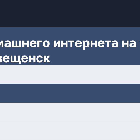
ашнего интернета на 
вещенск