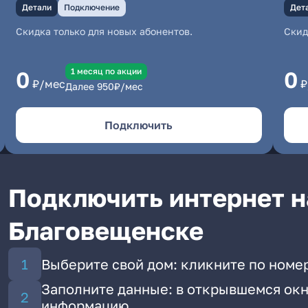
Детали
Подключение
Дет
Скидка только для новых абонентов.
Скид
1 месяц по акции
0
0
₽/мес
₽
Далее
950
₽/мес
Подключить
Подключить интернет н
Благовещенске
Выберите свой дом: кликните по номе
Заполните данные: в открывшемся окн
информацию