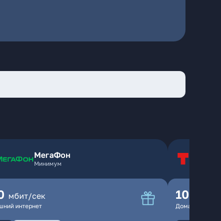
МегаФон
Т
Минимум
Т
0
100
мбит/сек
мбит
шний интернет
Домашний инте