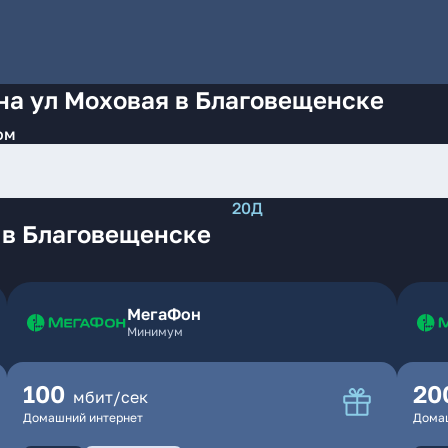
на ул Моховая в Благовещенске
ом
20Д
 в Благовещенске
МегаФон
Минимум
100
20
мбит/сек
Домашний интернет
Дома