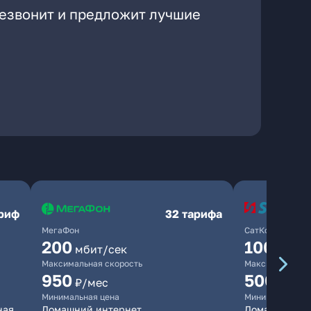
резвонит и предложит лучшие
ариф
32 тарифа
МегаФон
СатКом
200
100
мбит/сек
мбит/
Максимальная скорость
Максимальная 
950
500
₽/мес
₽/мес
Минимальная цена
Минимальная ц
ная
Домашний интернет
Домашний инт