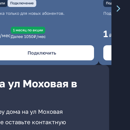
али
Подключение
Подключение
ка только для новых абонентов.
Подключени
1 месяц по акции
1 
1
/мес
₽/мес
Далее
1050
₽/мес
Да
Подключить
а ул Моховая в
ру дома на ул Моховая
е оставьте контактную