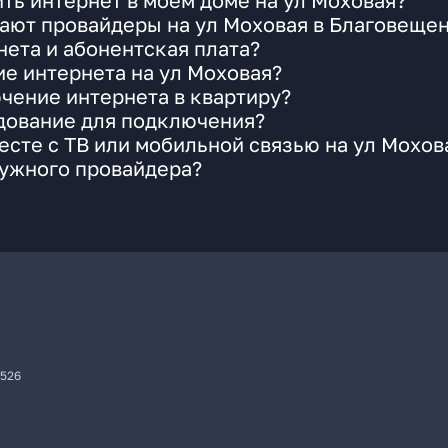
ть интернет в моем доме на ул Моховая?
ают провайдеры на ул Моховая в Благовеще
ета и абонентская плата?
ие интернета на ул Моховая?
чение интернета в квартиру?
удование для подключения?
сте с ТВ или мобильной связью на ул Мохов
нужного провайдера?
7526