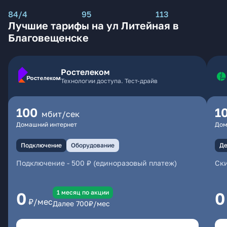
84/4
95
113
Лучшие тарифы на ул Литейная в
Благовещенске
Ростелеком
Технологии доступа. Тест-драйв
100
1
мбит/сек
Домашний интернет
Дом
Подключение
Оборудование
Де
Подключение
-
500 ₽ (единоразовый платеж)
Ски
1 месяц по акции
0
0
₽/мес
Далее
700
₽/мес