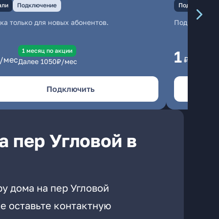
али
Подключение
Подключение
ка только для новых абонентов.
Подключени
1 месяц по акции
1 
1
/мес
₽/мес
Далее
1050
₽/мес
Да
Подключить
а пер Угловой в
у дома на пер Угловой
е оставьте контактную