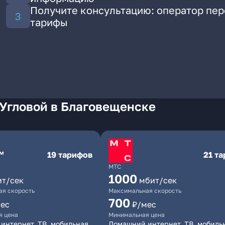
Получите консультацию: оператор пе
тарифы
 Угловой в Благовещенске
19 тарифов
21 т
МТС
1000
ит/сек
мбит/сек
я скорость
Максимальная скорость
700
ес
₽/мес
я цена
Минимальная цена
интернет, ТВ, мобильная
Домашний интернет, ТВ, мобиль