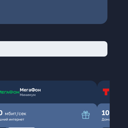
МегаФон
Т
Минимум
Т
0
100
мбит/сек
мбит
шний интернет
Домашний инте