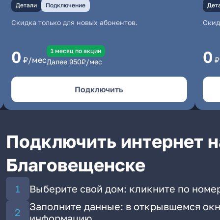
Детали
Подключение
Дет
Скидка только для новых абонентов.
Скид
1 месяц по акции
0
0
₽/мес
₽
Далее
950
₽/мес
Подключить
Подключить интернет н
Благовещенске
Выберите свой дом: кликните по номер
Заполните данные: в открывшемся окн
информацию