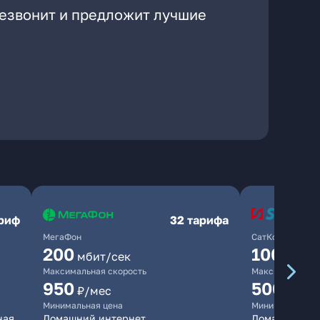
резвонит и предложит лучшие
ариф
32 тарифа
МегаФон
СатКом
200
100
мбит/сек
мбит/
Максимальная скорость
Максимальная 
950
500
₽/мес
₽/мес
Минимальная цена
Минимальная ц
ная
Домашний интернет
Домашний инт