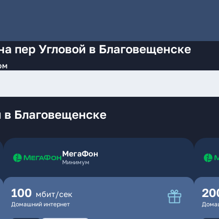
на пер Угловой в Благовещенске
ом
й в Благовещенске
МегаФон
Минимум
100
20
мбит/сек
Домашний интернет
Дома