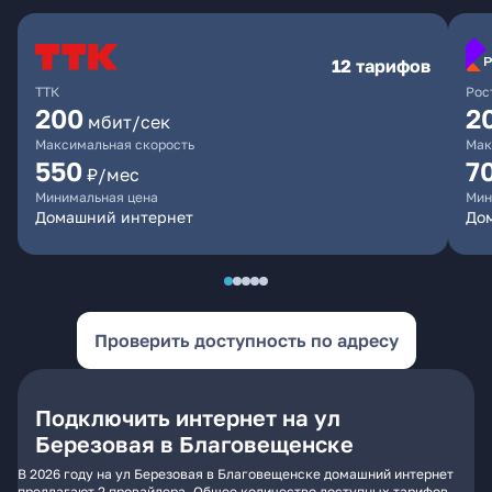
12 тарифов
ТТК
Рос
200
2
мбит/сек
Максимальная скорость
Мак
550
7
₽/мес
Минимальная цена
Мин
Домашний интернет
Дом
Проверить доступность по адресу
Подключить интернет на ул
Березовая в Благовещенске
В 2026 году на ул Березовая в Благовещенске домашний интернет
предлагают 2 провайдера. Общее количество доступных тарифов -