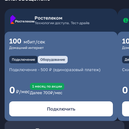
Ростелеком
Технологии доступа. Тест-драйв
100
1
мбит/сек
Домашний интернет
Дом
Подключение
Оборудование
Де
Подключение
-
500 ₽ (единоразовый платеж)
Ски
1 месяц по акции
0
0
₽/мес
Далее
700
₽/мес
Подключить