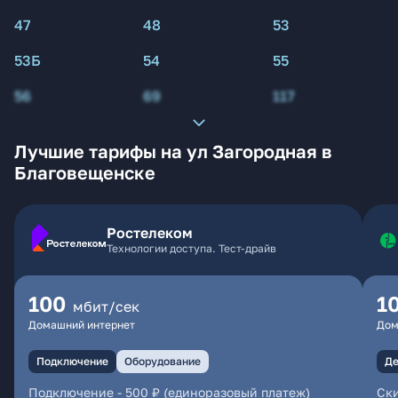
47
48
53
53Б
54
55
56
69
117
Лучшие тарифы на ул Загородная в
Благовещенске
Ростелеком
Технологии доступа. Тест-драйв
100
1
мбит/сек
Домашний интернет
Дом
Подключение
Оборудование
Де
Подключение
-
500 ₽ (единоразовый платеж)
Ски