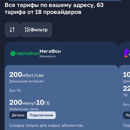
Все тарифы по вашему адресу, 63
тарифа от 18 провайдеров
Фильтр
МегаФон
Минимум
200
1
мбит/сек
Домашний интернет
Дом
2
Без ТВ
ТВ
200
10
минут
ГБ
Без
Мобильная связь
Детали
Подключение
По
Скидка только для новых абонентов.
По