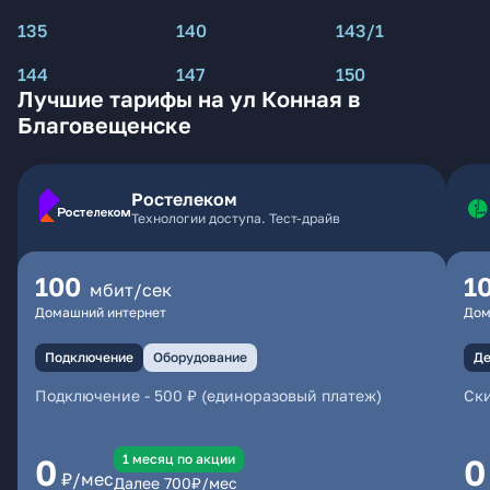
135
140
143/1
144
147
150
Лучшие тарифы на ул Конная в
Благовещенске
Ростелеком
Технологии доступа. Тест-драйв
100
1
мбит/сек
Домашний интернет
Дом
Подключение
Оборудование
Де
Подключение
-
500 ₽ (единоразовый платеж)
Ски
1 месяц по акции
0
0
₽/мес
Далее
700
₽/мес