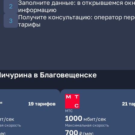
Заполните данные: в открывшемся окн
информацию
Получите консультацию: оператор пе
тарифы
Мичурина в Благовещенске
19 тарифов
21 т
МТС
1000
ит/сек
мбит/сек
я скорость
Максимальная скорость
700
ес
₽/мес