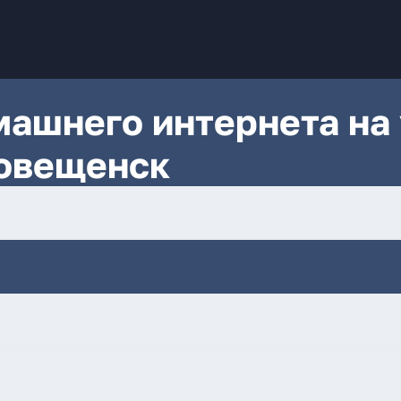
ашнего интернета на 
говещенск