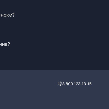
енске?
ина?
8 800 123-13-15