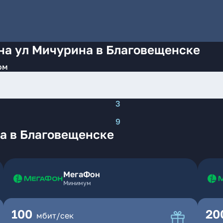
на ул Мичурина в Благовещенске
ом
3
9
а в Благовещенске
МегаФон
Минимум
100
20
мбит/сек