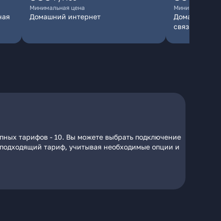
Минимальная цена
Минимальная ц
ная
Домашний интернет
Домашний инт
связь
пных тарифов - 10. Вы можете выбрать подключение
на подходящий тариф, учитывая необходимые опции и