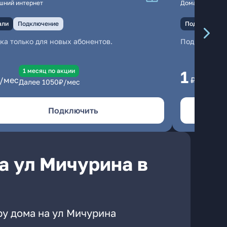
шний интернет
Домашний инте
али
Подключение
Подключение
ка только для новых абонентов.
Подключени
1 месяц по акции
1 
1
/мес
₽/мес
Далее
1050
₽/мес
Да
Подключить
а ул Мичурина в
ру дома на ул Мичурина