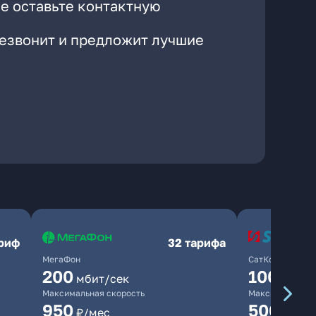
е оставьте контактную
резвонит и предложит лучшие
ариф
32 тарифа
МегаФон
СатКом
200
100
мбит/сек
мбит/
Максимальная скорость
Максимальная 
950
500
₽/мес
₽/мес