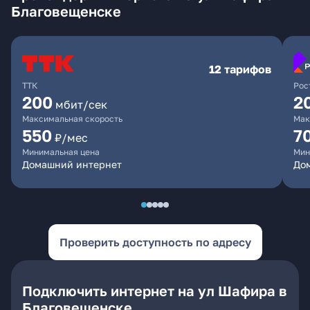
Благовещенске
12 тарифов
ТТК
Рос
200
2
мбит/сек
Максимальная скорость
Мак
550
7
₽/мес
Минимальная цена
Мин
Домашний интернет
Дом
Проверить доступность по адресу
Подключить интернет на ул Шафира в
Благовещенске