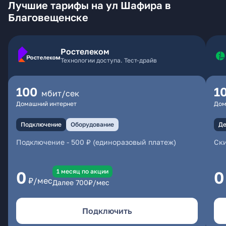
Лучшие тарифы на ул Шафира в
Благовещенске
Ростелеком
Технологии доступа. Тест-драйв
100
1
мбит/сек
Домашний интернет
Дом
Подключение
Оборудование
Де
Подключение
-
500 ₽ (единоразовый платеж)
Ски
1 месяц по акции
0
0
₽/мес
Далее
700
₽/мес
Подключить