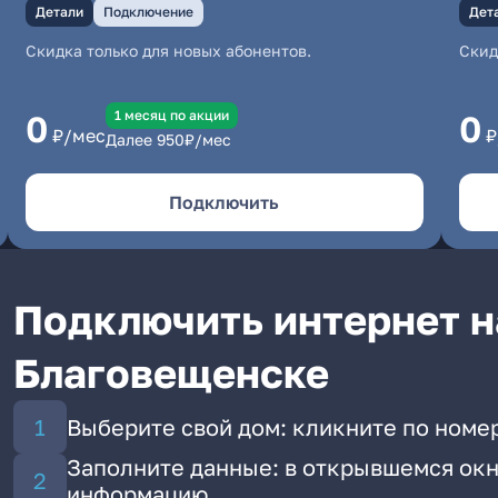
Детали
Подключение
Дет
Скидка только для новых абонентов.
Скид
1 месяц по акции
0
0
₽/мес
₽
Далее
950
₽/мес
Подключить
Подключить интернет н
Благовещенске
Выберите свой дом: кликните по номе
Заполните данные: в открывшемся окн
информацию