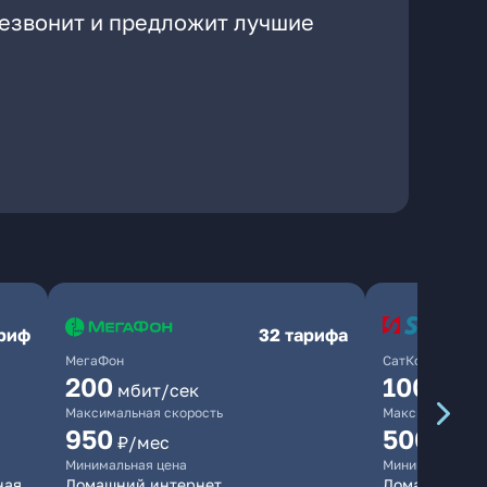
резвонит и предложит лучшие
ариф
32 тарифа
МегаФон
СатКом
200
100
мбит/сек
мбит/
Максимальная скорость
Максимальная 
950
500
₽/мес
₽/мес
Минимальная цена
Минимальная ц
ная
Домашний интернет
Домашний инт