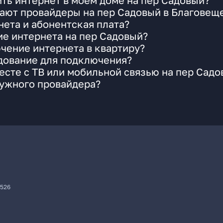
ть интернет в моем доме на пер Садовый?
гают провайдеры на пер Садовый в Благовещ
ета и абонентская плата?
ие интернета на пер Садовый?
чение интернета в квартиру?
удование для подключения?
сте с ТВ или мобильной связью на пер Садо
нужного провайдера?
7526