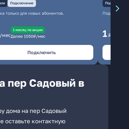
али
Подключение
Подключение
ка только для новых абонентов.
Подключени
1 месяц по акции
1 
1
/мес
₽/мес
Далее
1050
₽/мес
Да
Подключить
а пер Садовый в
ру дома на пер Садовый
е оставьте контактную