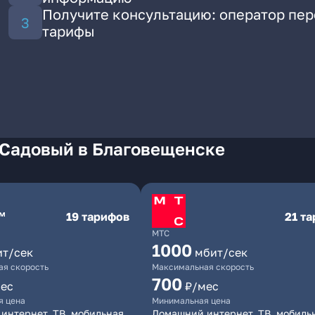
Получите консультацию: оператор пе
тарифы
 Садовый в Благовещенске
19 тарифов
21 т
МТС
1000
ит/сек
мбит/сек
я скорость
Максимальная скорость
700
ес
₽/мес
я цена
Минимальная цена
интернет, ТВ, мобильная
Домашний интернет, ТВ, мобиль