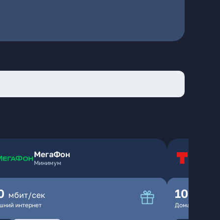
МегаФон
Т
Минимум
Т
0
100
мбит/сек
мбит
шний интернет
Домашний инте