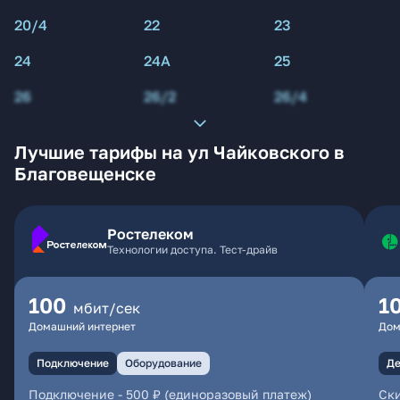
20/4
22
23
24
24А
25
26
26/2
26/4
Лучшие тарифы на ул Чайковского в
Благовещенске
Ростелеком
Технологии доступа. Тест-драйв
100
1
мбит/сек
Домашний интернет
Дом
Подключение
Оборудование
Де
Подключение
-
500 ₽ (единоразовый платеж)
Ски