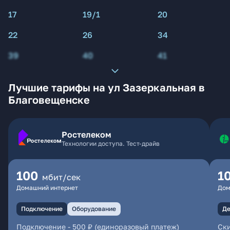
17
19/1
20
22
26
34
39
40
41
Лучшие тарифы на ул Зазеркальная в
Благовещенске
Ростелеком
Технологии доступа. Тест-драйв
100
1
мбит/сек
Домашний интернет
Дом
Подключение
Оборудование
Де
Подключение
-
500 ₽ (единоразовый платеж)
Ски