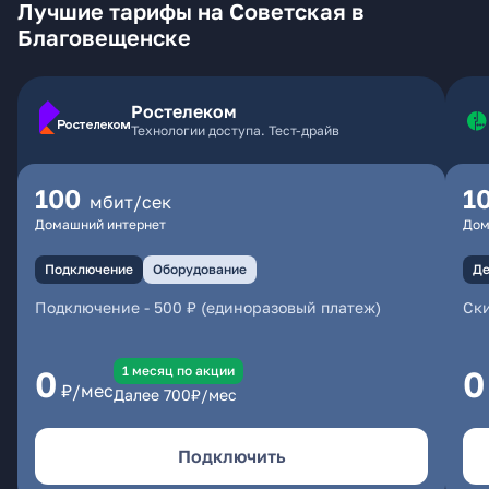
Лучшие тарифы на Советская в
Благовещенске
Ростелеком
Технологии доступа. Тест-драйв
100
1
мбит/сек
Домашний интернет
Дом
Подключение
Оборудование
Де
Подключение
-
500 ₽ (единоразовый платеж)
Ски
1 месяц по акции
0
0
₽/мес
Далее
700
₽/мес
Подключить