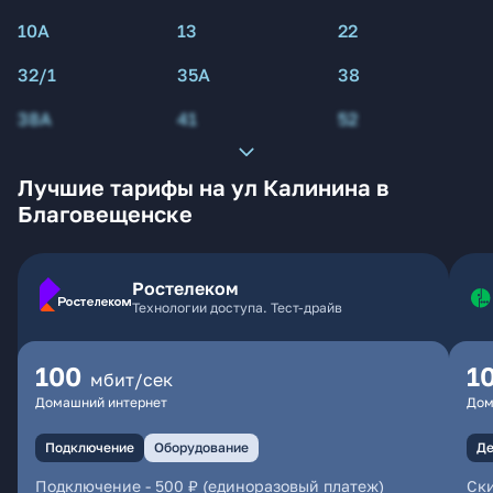
10А
13
22
32/1
35А
38
38А
41
52
Лучшие тарифы на ул Калинина в
Благовещенске
Ростелеком
Технологии доступа. Тест-драйв
100
1
мбит/сек
Домашний интернет
Дом
Подключение
Оборудование
Де
Подключение
-
500 ₽ (единоразовый платеж)
Ски