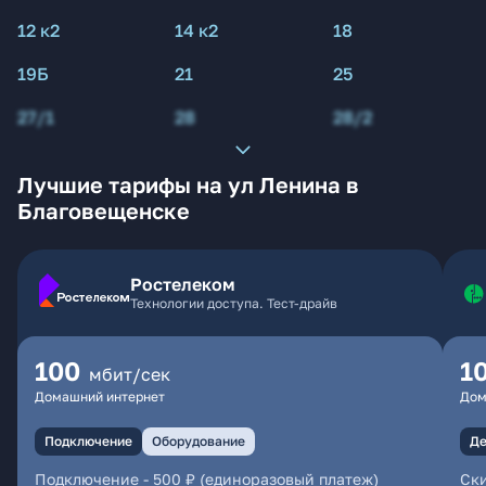
12 к2
14 к2
18
19Б
21
25
27/1
28
28/2
Лучшие тарифы на ул Ленина в
Благовещенске
Ростелеком
Технологии доступа. Тест-драйв
100
1
мбит/сек
Домашний интернет
Дом
Подключение
Оборудование
Де
Подключение
-
500 ₽ (единоразовый платеж)
Ски