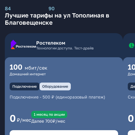
84
90
Лучшие тарифы на ул Тополиная в
Благовещенске
Ростелеком
Технологии доступа. Тест-драйв
100
1
мбит/сек
Домашний интернет
Дом
Подключение
Оборудование
Де
Подключение
-
500 ₽ (единоразовый платеж)
Ски
1 месяц по акции
0
0
₽/мес
Далее
700
₽/мес