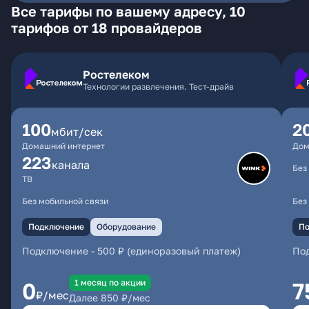
Все тарифы по вашему адресу, 10
тарифов от 18 провайдеров
Ростелеком
Технологии развлечения. Тест-драйв
100
2
мбит/сек
Домашний интернет
Дом
223
каналa
Без
ТВ
Без мобильной связи
Без
Подключение
Оборудование
По
Подключение
-
500 ₽ (единоразовый платеж)
По
1 месяц по акции
0
7
₽/мес
Далее
850
₽/мес