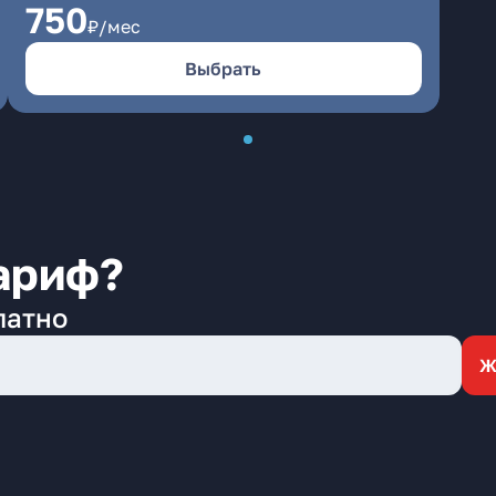
750
₽/мес
Выбрать
ариф?
латно
Ж