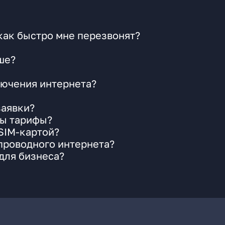
как быстро мне перезвонят?
ше?
ючения интернета?
заявки?
ны тарифы?
 SIM-картой?
 проводного интернета?
для бизнеса?