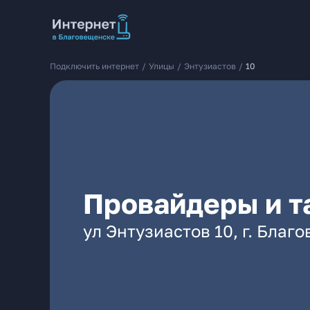
Подключить интернет
/
Улицы
/
Энтузиастов
/
10
Провайдеры и т
ул Энтузиастов 10, г. Благ