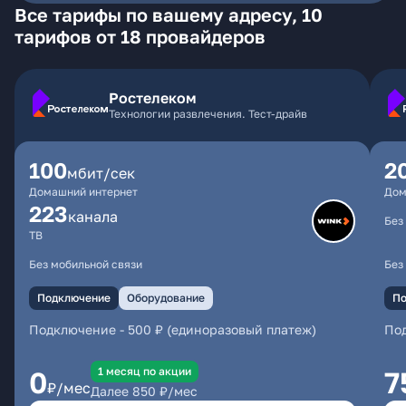
Все тарифы по вашему адресу, 10
тарифов от 18 провайдеров
Ростелеком
Технологии развлечения. Тест-драйв
100
2
мбит/сек
Домашний интернет
Дом
223
каналa
Без
ТВ
Без мобильной связи
Без
Подключение
Оборудование
По
Подключение
-
500 ₽ (единоразовый платеж)
По
1 месяц по акции
0
7
₽/мес
Далее
850
₽/мес