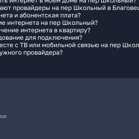
ть интернет в моем доме на пер Школьный?
гают провайдеры на пер Школьный в Благов
ета и абонентская плата?
ие интернета на пер Школьный?
чение интернета в квартиру?
удование для подключения?
есте с ТВ или мобильной связью на пер Шко
нужного провайдера?
7526