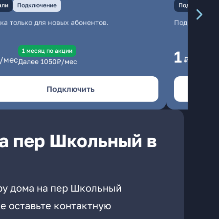
али
Подключение
Подключение
ка только для новых абонентов.
Подключени
1 месяц по акции
1 
1
/мес
₽/мес
Далее
1050
₽/мес
Да
Подключить
а пер Школьный в
ру дома на пер Школьный
е оставьте контактную