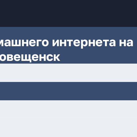
ашнего интернета на
говещенск