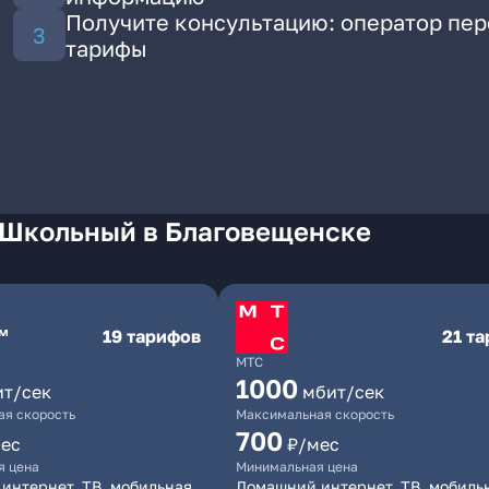
Получите консультацию: оператор пе
тарифы
 Школьный в Благовещенске
19 тарифов
21 т
МТС
1000
ит/сек
мбит/сек
я скорость
Максимальная скорость
700
ес
₽/мес
я цена
Минимальная цена
интернет, ТВ, мобильная
Домашний интернет, ТВ, мобиль