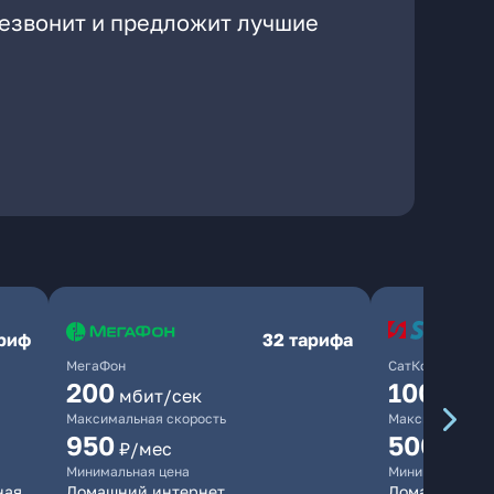
резвонит и предложит лучшие
ариф
32 тарифа
МегаФон
СатКом
200
100
мбит/сек
мбит/
Максимальная скорость
Максимальная 
950
500
₽/мес
₽/мес
Минимальная цена
Минимальная ц
ная
Домашний интернет
Домашний инт