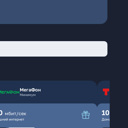
МегаФон
Т
Минимум
Т
0
100
мбит/сек
мбит
шний интернет
Домашний инте