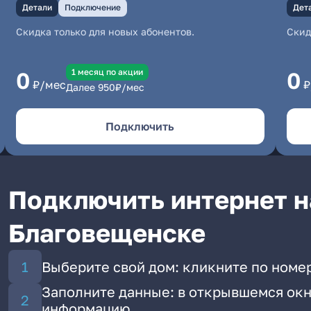
Детали
Подключение
Дет
Скидка только для новых абонентов.
Скид
1 месяц по акции
0
0
₽/мес
₽
Далее
950
₽/мес
Подключить
Подключить интернет н
Благовещенске
Выберите свой дом: кликните по номе
Заполните данные: в открывшемся окн
информацию