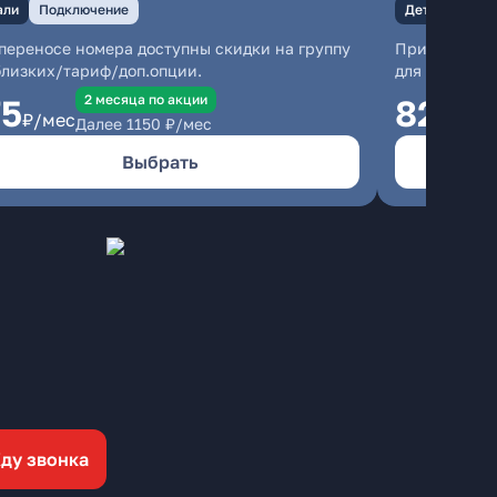
али
Подключение
Детали
Под
переносе номера доступны скидки на группу
При перенос
близких/тариф/доп.опции.
для близких
2 месяцa по акции
75
825
₽/мес
₽/м
Далее
1150
₽/мес
Выбрать
ду звонка