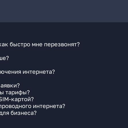
как быстро мне перезвонят?
ше?
ючения интернета?
заявки?
ны тарифы?
 SIM-картой?
 проводного интернета?
для бизнеса?