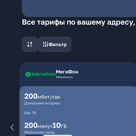
Все тарифы по вашему адресу,
Фильтр
МегаФон
Минимум
200
мбит/сек
Домашний интернет
Без ТВ
200
10
минут
ГБ
Мобильная связь