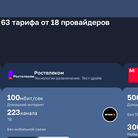
 63 тарифа от 18 провайдеров
Ростелеком
Технологии развлечения. Тест-драйв
100
50
мбит/сек
Домашний интернет
Дома
223
каналa
Без Т
ТВ
30
Без мобильной связи
Мобил