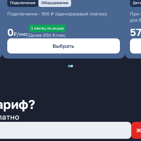
Подключение
Оборудование
Дет
Подключение
-
500 ₽ (единоразовый платеж)
При 
для 
1 месяц по акции
0
5
₽/мес
Далее
850
₽/мес
Выбрать
ариф?
латно
Ж