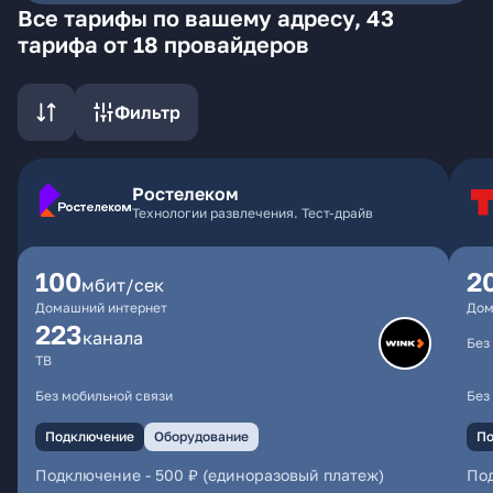
Все тарифы по вашему адресу, 43
тарифа от 18 провайдеров
Фильтр
Ростелеком
Технологии развлечения. Тест-драйв
100
2
мбит/сек
Домашний интернет
Дом
223
каналa
Без
ТВ
Без мобильной связи
Без
Подключение
Оборудование
По
Подключение
-
500 ₽ (единоразовый платеж)
По