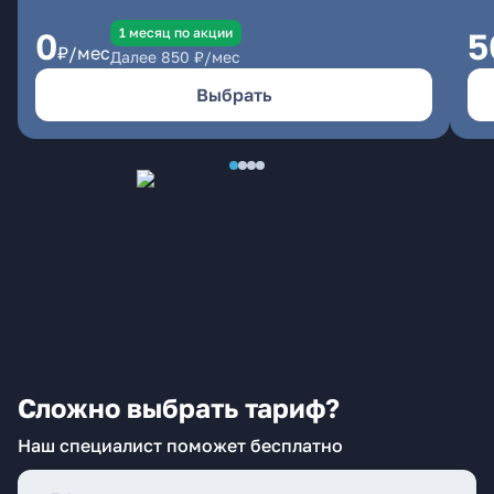
1 месяц по акции
0
5
₽/мес
Далее
850
₽/мес
Выбрать
Сложно выбрать тариф?
Наш специалист поможет бесплатно