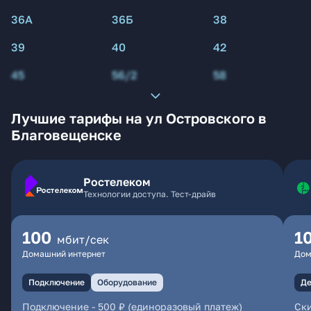
36А
36Б
38
39
40
42
45
56/2
58
Лучшие тарифы на ул Островского в
Благовещенске
Ростелеком
Технологии доступа. Тест-драйв
100
1
мбит/сек
Домашний интернет
Дом
Подключение
Оборудование
Де
Подключение
-
500 ₽ (единоразовый платеж)
Ски