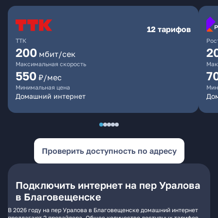
12 тарифов
ТТК
Рос
200
2
мбит/сек
Максимальная скорость
Мак
550
7
₽/мес
Минимальная цена
Мин
Домашний интернет
Дом
Проверить доступность по адресу
Подключить интернет на пер Уралова
в Благовещенске
В 2026 году на пер Уралова в Благовещенске домашний интернет
предлагают 2 провайдера. Общее количество доступных тарифов -