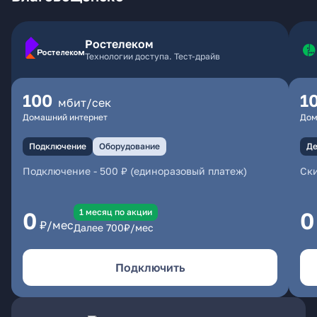
Ростелеком
Технологии доступа. Тест-драйв
100
1
мбит/сек
Домашний интернет
Дом
Подключение
Оборудование
Де
Подключение
-
500 ₽ (единоразовый платеж)
Ски
1 месяц по акции
0
0
₽/мес
Далее
700
₽/мес
Подключить