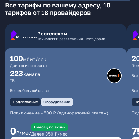
Все тарифы по вашему адресу, 10
тарифов от 18 провайдеров
Ростелеком
Технологии развлечения. Тест-драйв
100
2
мбит/сек
Домашний интернет
Дом
223
каналa
Без
ТВ
Без мобильной связи
Без
Подключение
Оборудование
По
Подключение
-
500 ₽ (единоразовый платеж)
По
1 месяц по акции
0
7
₽/мес
Далее
850
₽/мес