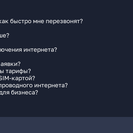
как быстро мне перезвонят?
ше?
ючения интернета?
заявки?
ны тарифы?
 SIM-картой?
 проводного интернета?
для бизнеса?