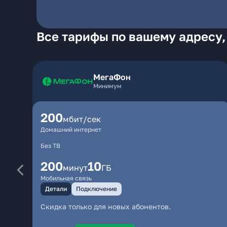
Все тарифы по вашему адресу,
МегаФон
Минимум
200
мбит/сек
Домашний интернет
Без ТВ
200
10
минут
ГБ
Мобильная связь
Детали
Подключение
Скидка только для новых абонентов.