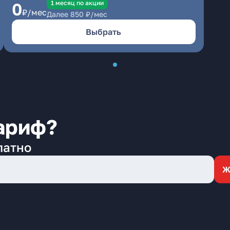
1 месяц по акции
0
₽/мес
Далее
850
₽/мес
Выбрать
ариф?
латно
Ж