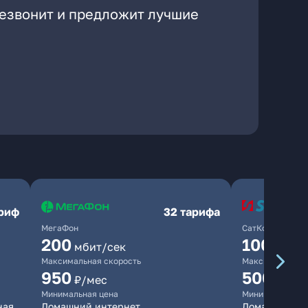
резвонит и предложит лучшие
ариф
32 тарифа
МегаФон
СатКом
200
100
мбит/сек
мбит/
Максимальная скорость
Максимальная 
950
500
₽/мес
₽/мес
Минимальная цена
Минимальная ц
ная
Домашний интернет
Домашний инт