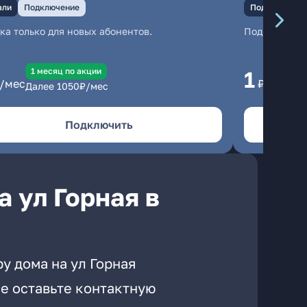
али
Подключение
Подключение
ка только для новых абонентов.
Подключени
1 месяц по акции
1 
1
/мес
₽/мес
Далее
1050
₽/мес
Да
Подключить
 ул Горная в
у дома на ул Горная
е оставьте контактную