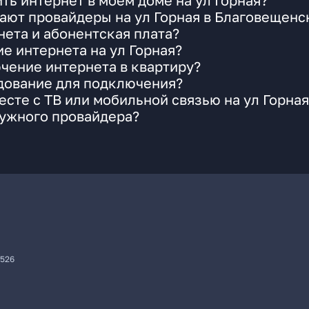
ть интернет в моем доме на ул Горная?
ают провайдеры на ул Горная в Благовещенс
ета и абонентская плата?
е интернета на ул Горная?
чение интернета в квартиру?
удование для подключения?
сте с ТВ или мобильной связью на ул Горная
нужного провайдера?
7526