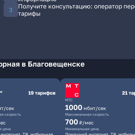
Получите консультацию: оператор пе
тарифы
орная в Благовещенске
19 тарифов
21 т
МТС
1000
ит/сек
мбит/сек
я скорость
Максимальная скорость
700
ес
₽/мес
я цена
Минимальная цена
интернет, ТВ, мобильная
Домашний интернет, ТВ, мобиль