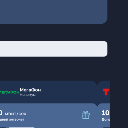
МегаФон
Т
Минимум
Т
0
100
мбит/сек
мбит
шний интернет
Домашний инте