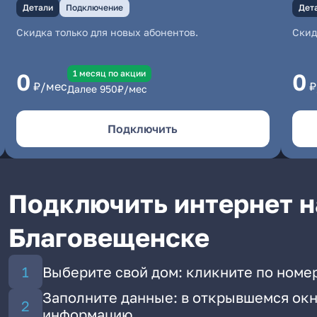
Детали
Подключение
Дет
Скидка только для новых абонентов.
Скид
1 месяц по акции
0
0
₽/мес
₽
Далее
950
₽/мес
Подключить
Подключить интернет на
Благовещенске
Выберите свой дом: кликните по номер
Заполните данные: в открывшемся окн
информацию