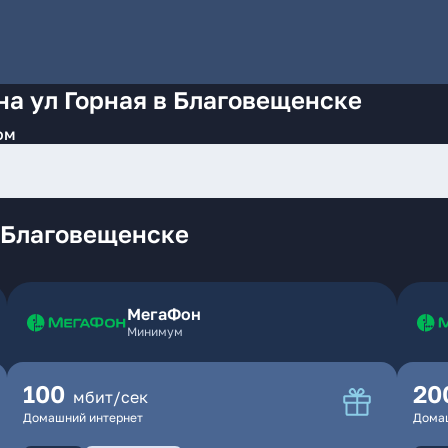
на ул Горная в Благовещенске
ом
в Благовещенске
МегаФон
Минимум
100
20
мбит/сек
Домашний интернет
Дома