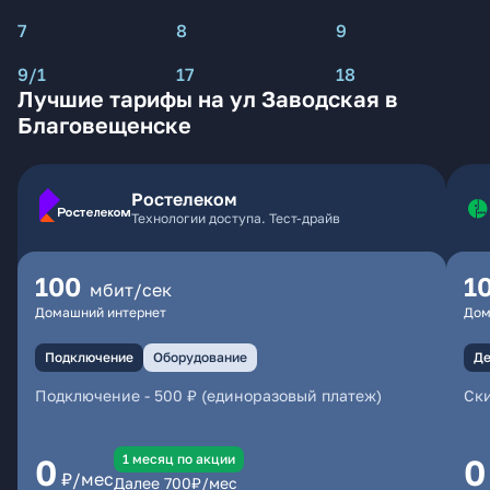
7
8
9
9/1
17
18
Лучшие тарифы на ул Заводская в
Благовещенске
Ростелеком
Технологии доступа. Тест-драйв
100
1
мбит/сек
Домашний интернет
Дом
Подключение
Оборудование
Де
Подключение
-
500 ₽ (единоразовый платеж)
Ски
1 месяц по акции
0
0
₽/мес
Далее
700
₽/мес